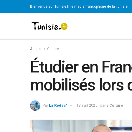
Bienvenue sur Tunisie.fr le média francophone de la Tunisie
Accueil
Culture
Étudier en Fran
mobilisés lors 
Par
La Rédac'
18 avril 2025
dans
Culture