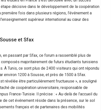
 les études en France s’est déroulée avec un succès
e étape décisive dans le développement de la coopération
la première fois dans plusieurs régions, l’événement a
r l’enseignement supérieur international au cœur des
 Sousse et Sfax
, en passant par Sfax, ce forum a rassemblé plus de
 composés majoritairement de futurs étudiants tunisiens
es. À Tunis, ce sont plus de 2400 visiteurs qui ont répondu
par environ 1200 à Sousse, et près de 1500 à Sfax.
est révélée être particulièrement fructueuse », a souligné
ttaché de coopération universitaire, responsable de
mpus France-Tunisie.
Il précise : « Au-delà de l’accueil du
ce de cet événement réside dans la présence, sur le sol
ssements français et de partenaires des mobilités