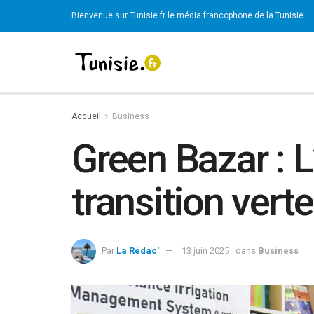
Bienvenue sur Tunisie.fr le média francophone de la Tunisie
Accueil
Business
Green Bazar : L
transition vert
Par
La Rédac'
13 juin 2025
dans
Business