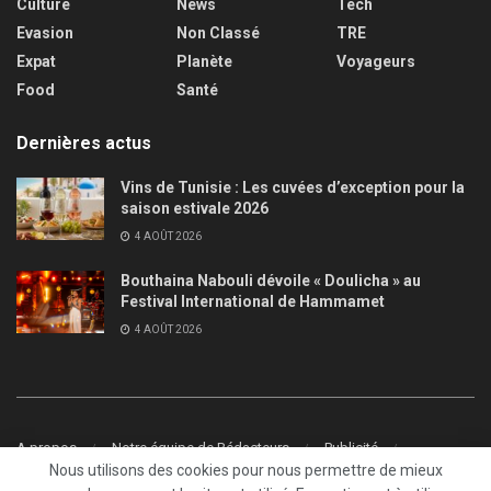
Culture
News
Tech
Evasion
Non Classé
TRE
Expat
Planète
Voyageurs
Food
Santé
Dernières actus
Vins de Tunisie : Les cuvées d’exception pour la
saison estivale 2026
4 AOÛT 2026
Bouthaina Nabouli dévoile « Doulicha » au
Festival International de Hammamet
4 AOÛT 2026
A propos
Notre équipe de Rédacteurs
Publicité
Nous utilisons des cookies pour nous permettre de mieux
Contact