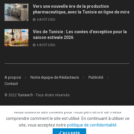
Vers une nouvelle ère de la production
pharmaceutique, avec la Tunisie en ligne de mire
6 AOÛT 2026
Vins de Tunisie : Les cuvées d’exception pour la
saison estivale 2026
4 AOÛT 2026
A propos
Notre équipe de Rédacteurs
Publicité
Contact
© 2022
Tunisie.fr
- Tous droits réservés
Nous utilisons des cookies pour nous permettre de mieux
comprendre comment le site est utilisé. En continuant à utiliser ce
site, vous acceptez notre
politique de confidentialité
J'accepte