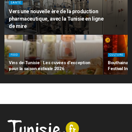
SANTÉ
Vers une nouvelle ère de la production
pharmaceutique, avec la Tunisie en ligne
de mire
FOOD
CULTURE
Vins de Tunisie : Les cuvées d’exception
Bouthaina N
pour la saison estivale 2026
Festival In