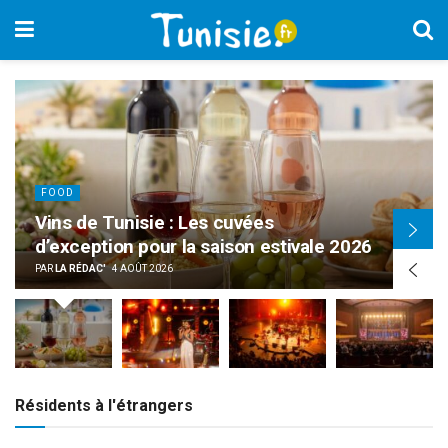
CULTURE
vées
Bouthaina Nabouli dévoile «
on estivale 2026
au Festival International 
PAR
LA RÉDAC'
4 AOÛT 2026
Résidents à l'étrangers