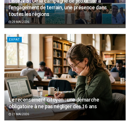
Liste N°5 : De la campagne de proximité à
l’engagement de terrain, une présence dans
toutes les régions
29 MAI 2026
EXPAT
Le recensement citoyen : une démarche
obligatoire à ne pas négliger dès 16 ans
21 MAI 2026