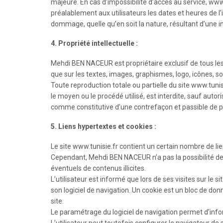
majeure. En cas d’impossibilité d’accès au service, www
préalablement aux utilisateurs les dates et heures de l
dommage, quelle qu’en soit la nature, résultant d’une in
4. Propriété intellectuelle :
Mehdi BEN NACEUR est propriétaire exclusif de tous les dr
que sur les textes, images, graphismes, logo, icônes, so
Toute reproduction totale ou partielle du site www.tunis
le moyen ou le procédé utilisé, est interdite, sauf auto
comme constitutive d’une contrefaçon et passible de po
5. Liens hypertextes et cookies :
Le site www.tunisie.fr contient un certain nombre de li
Cependant, Mehdi BEN NACEUR n’a pas la possibilité de v
éventuels de contenus illicites.
L’utilisateur est informé que lors de ses visites sur le
son logiciel de navigation. Un cookie est un bloc de donn
site.
Le paramétrage du logiciel de navigation permet d’infor
L’utilisateur peut toutefois configurer le navigateur de 