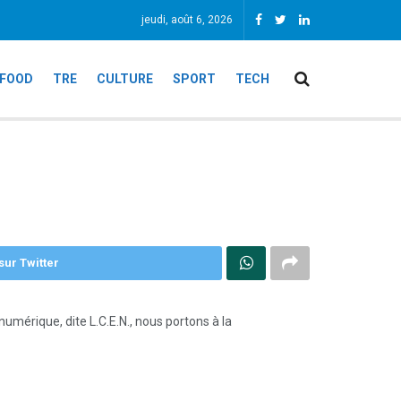
jeudi, août 6, 2026
FOOD
TRE
CULTURE
SPORT
TECH
sur Twitter
umérique, dite L.C.E.N., nous portons à la