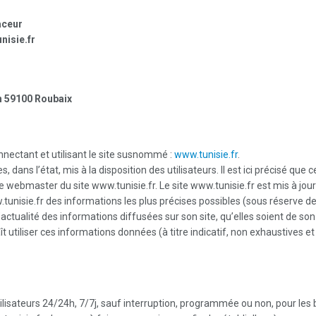
aceur
nisie.fr
n 59100 Roubaix
onnectant et utilisant le site susnommé :
www.tunisie.fr
.
dans l’état, mis à la disposition des utilisateurs. Il est ici précisé que 
 le webmaster du site www.tunisie.fr. Le site www.tunisie.fr est mis à j
unisie.fr des informations les plus précises possibles (sous réserve de
’actualité des informations diffusées sur son site, qu’elles soient de son 
t utiliser ces informations données (à titre indicatif, non exhaustives e
utilisateurs 24/24h, 7/7j, sauf interruption, programmée ou non, pour l