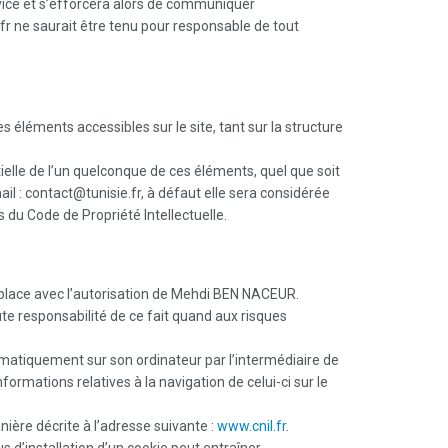
rvice et s’efforcera alors de communiquer
fr ne saurait être tenu pour responsable de tout
s éléments accessibles sur le site, tant sur la structure
tielle de l’un quelconque de ces éléments, quel que soit
ail : contact@tunisie.fr, à défaut elle sera considérée
du Code de Propriété Intellectuelle.
n place avec l’autorisation de Mehdi BEN NACEUR.
ute responsabilité de ce fait quand aux risques
utomatiquement sur son ordinateur par l’intermédiaire de
formations relatives à la navigation de celui-ci sur le
ière décrite à l’adresse suivante :
www.cnil.fr
.
us d’installation d’un cookie peut entraîner