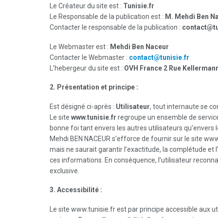
Le Créateur du site est :
Tunisie.fr
Le Responsable de la publication est :
M. Mehdi Ben N
Contacter le responsable de la publication :
contact@tu
Le Webmaster est :
Mehdi Ben Naceur
Contacter le Webmaster :
contact@tunisie.fr
L’hebergeur du site est :
OVH France 2 Rue Kellerman
2. Présentation et principe :
Est désigné ci-après :
Utilisateur
, tout internaute se c
Le site
www.tunisie.fr
regroupe un ensemble de services, 
bonne foi tant envers les autres utilisateurs qu’envers
Mehdi BEN NACEUR s’efforce de fournir sur le site www.t
mais ne saurait garantir l’exactitude, la complétude et l
ces informations. En conséquence, l’utilisateur reconnaî
exclusive.
3. Accessibilité :
Le site www.tunisie.fr est par principe accessible aux 