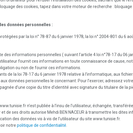
t bloquage des cookies, tapez dans votre moteur de recherche : bloquage d
 des données personnelles :
gées par la loi n° 78-87 du 6 janvier 1978, la loi n° 2004-801 du 6 août 
des informations personnelles ( suivant l’article 4 loi n°78-17 du 06 janv
’utilisateur fournit ces informations en toute connaissance de cause, not
’obligation ou non de fournir ces informations.
 de la loi 78-17 du 6 janvier 1978 relative à l’informatique, aux fichiers 
on aux données personnelles le concernant. Pour l’exercer, adressez vot
née d’une copie du titre d’identité avec signature du titulaire de la piè
www.tunisie.fr n’est publiée à l’insu de l’utilisateur, échangée, transf
fr et de ses droits autorise Mehdi BEN NACEUR à transmettre les dites in
tion des données vis à vis de l’utilisateur du site www.tunisie.fr.
voir notre
politique de confidentialité
.