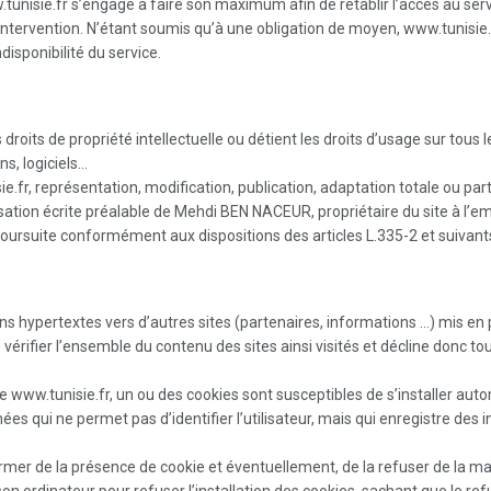
.tunisie.fr s’engage à faire son maximum afin de rétablir l’accès au se
’intervention. N’étant soumis qu’à une obligation de moyen, www.tunisie.
disponibilité du service.
oits de propriété intellectuelle ou détient les droits d’usage sur tous le
ns, logiciels…
ie.fr, représentation, modification, publication, adaptation totale ou par
risation écrite préalable de Mehdi BEN NACEUR, propriétaire du site à l’em
ursuite conformément aux dispositions des articles L.335-2 et suivants 
ens hypertextes vers d’autres sites (partenaires, informations …) mis e
érifier l’ensemble du contenu des sites ainsi visités et décline donc to
 site www.tunisie.fr, un ou des cookies sont susceptibles de s’installer a
ées qui ne permet pas d’identifier l’utilisateur, mais qui enregistre des in
mer de la présence de cookie et éventuellement, de la refuser de la man
son ordinateur pour refuser l’installation des cookies, sachant que le ref