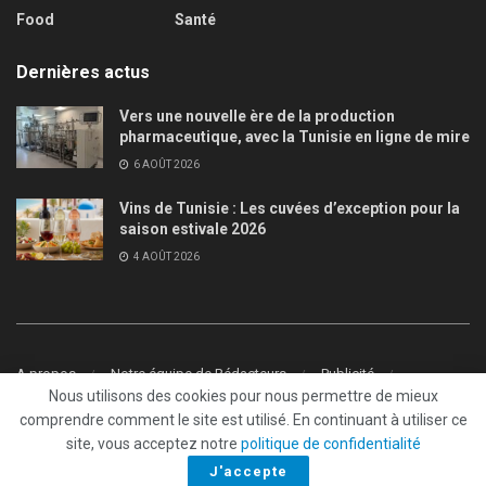
Food
Santé
Dernières actus
Vers une nouvelle ère de la production
pharmaceutique, avec la Tunisie en ligne de mire
6 AOÛT 2026
Vins de Tunisie : Les cuvées d’exception pour la
saison estivale 2026
4 AOÛT 2026
A propos
Notre équipe de Rédacteurs
Publicité
Nous utilisons des cookies pour nous permettre de mieux
Contact
comprendre comment le site est utilisé. En continuant à utiliser ce
© 2022
Tunisie.fr
- Tous droits réservés
site, vous acceptez notre
politique de confidentialité
J'accepte