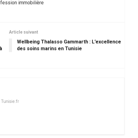
rofession immobilière
Article suivant
Wellbeing Thalasso Gammarth : L’excellence
à
des soins marins en Tunisie
 Tunisie.fr