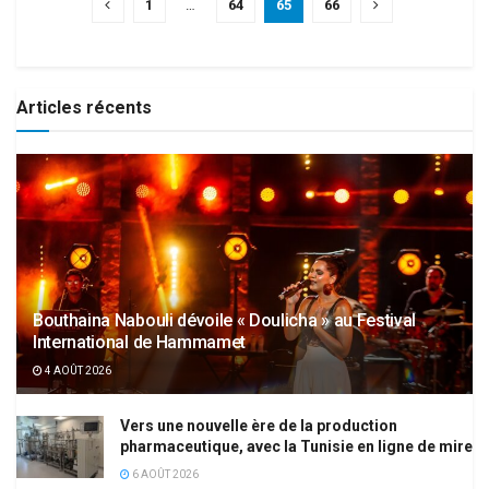
1
…
64
65
66
Articles récents
Bouthaina Nabouli dévoile « Doulicha » au Festival
International de Hammamet
4 AOÛT 2026
Vers une nouvelle ère de la production
pharmaceutique, avec la Tunisie en ligne de mire
6 AOÛT 2026