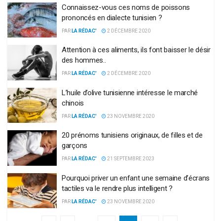
Connaissez-vous ces noms de poissons
prononcés en dialecte tunisien ?
PAR
LA RÉDAC'
2 DÉCEMBRE 2020
Attention à ces aliments, ils font baisser le désir
des hommes..
PAR
LA RÉDAC'
2 DÉCEMBRE 2020
L’huile d’olive tunisienne intéresse le marché
chinois
PAR
LA RÉDAC'
23 NOVEMBRE 2020
20 prénoms tunisiens originaux, de filles et de
garçons
PAR
LA RÉDAC'
21 SEPTEMBRE 2023
Pourquoi priver un enfant une semaine d’écrans
tactiles va le rendre plus intelligent ?
PAR
LA RÉDAC'
23 NOVEMBRE 2020