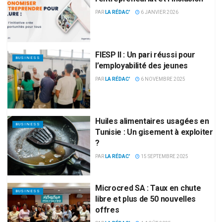
PAR
LA RÉDAC'
6 JANVIER 2026
FIESP II : Un pari réussi pour
BUSINESS
l’employabilité des jeunes
PAR
LA RÉDAC'
6 NOVEMBRE 2025
Huiles alimentaires usagées en
BUSINESS
Tunisie : Un gisement à exploiter
?
PAR
LA RÉDAC'
15 SEPTEMBRE 2025
Microcred SA : Taux en chute
BUSINESS
libre et plus de 50 nouvelles
offres