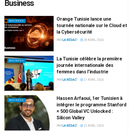
Business
Orange Tunisie lance une
BUSINESS
tournée nationale sur le Cloud et
la Cybersécurité
PAR
LA RÉDAC'
28 AVRIL 2026
La Tunisie célèbre la première
BUSINESS
journée internationale des
femmes dans l’industrie
PAR
LA RÉDAC'
21 AVRIL 2026
Hassen Arfaoui, 1er Tunisien à
BUSINESS
intégrer le programme Stanford
× 500 Global VC Unlocked :
Silicon Valley
PAR
LA RÉDAC'
22 AVRIL 2026