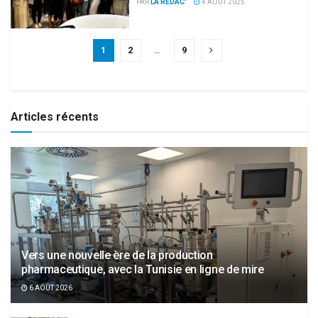
PAR
LA RÉDAC'
4 AOÛT 2025
1
2
…
9
Articles récents
Vers une nouvelle ère de la production
pharmaceutique, avec la Tunisie en ligne de mire
6 AOÛT 2026