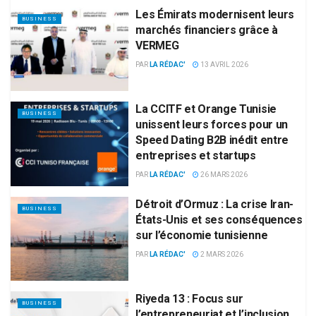
Les Émirats modernisent leurs
BUSINESS
marchés financiers grâce à
VERMEG
PAR
LA RÉDAC'
13 AVRIL 2026
La CCITF et Orange Tunisie
BUSINESS
unissent leurs forces pour un
Speed Dating B2B inédit entre
entreprises et startups
PAR
LA RÉDAC'
26 MARS 2026
Détroit d’Ormuz : La crise Iran-
BUSINESS
États-Unis et ses conséquences
sur l’économie tunisienne
PAR
LA RÉDAC'
2 MARS 2026
Riyeda 13 : Focus sur
BUSINESS
l’entrepreneuriat et l’inclusion