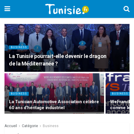
BUSINESS
La Tunisie pourrait-elle devenir le dragon
de la Méditerranée ?
BUSINESS
BUSINESS
La Tunisian Automotive Association célèbre
WeFranchiz 
60 ans d’héritage industriel
comme levie
Accueil
Catégorie
Business