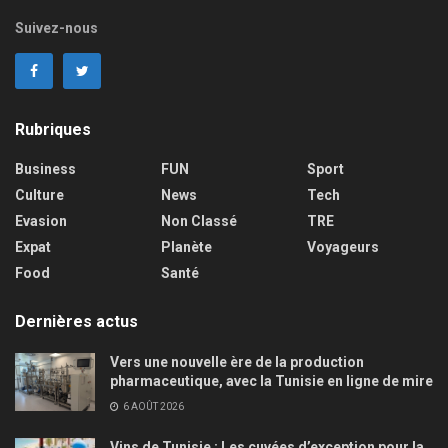
Suivez-nous
Rubriques
Business
FUN
Sport
Culture
News
Tech
Evasion
Non Classé
TRE
Expat
Planète
Voyageurs
Food
Santé
Dernières actus
Vers une nouvelle ère de la production
pharmaceutique, avec la Tunisie en ligne de mire
6 AOÛT 2026
Vins de Tunisie : Les cuvées d’exception pour la