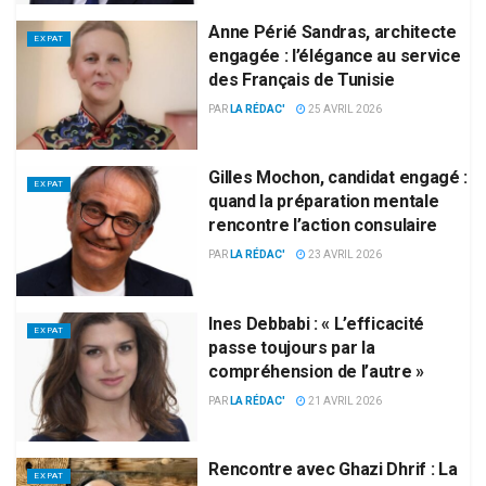
Anne Périé Sandras, architecte
EXPAT
engagée : l’élégance au service
des Français de Tunisie
PAR
LA RÉDAC'
25 AVRIL 2026
Gilles Mochon, candidat engagé :
EXPAT
quand la préparation mentale
rencontre l’action consulaire
PAR
LA RÉDAC'
23 AVRIL 2026
Ines Debbabi : « L’efficacité
EXPAT
passe toujours par la
compréhension de l’autre »
PAR
LA RÉDAC'
21 AVRIL 2026
Rencontre avec Ghazi Dhrif : La
EXPAT