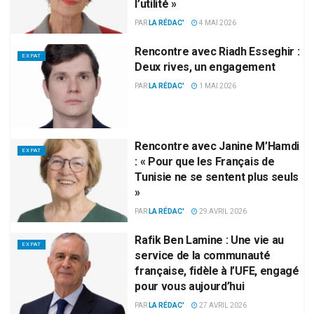
l’utilité »
PAR
LA RÉDAC'
4 MAI 2026
Rencontre avec Riadh Esseghir :
EXPAT
Deux rives, un engagement
PAR
LA RÉDAC'
1 MAI 2026
Rencontre avec Janine M’Hamdi
EXPAT
: « Pour que les Français de
Tunisie ne se sentent plus seuls
»
PAR
LA RÉDAC'
29 AVRIL 2026
Rafik Ben Lamine : Une vie au
EXPAT
service de la communauté
française, fidèle à l’UFE, engagé
pour vous aujourd’hui
PAR
LA RÉDAC'
27 AVRIL 2026