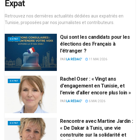
Expat
Retrouvez nos dernières actualités dédiées aux expatriés en
Tunisie, proposées par nos journalistes et contributeurs.
Qui sont les candidats pour les
EXPAT
élections des Français à
l’étranger ?
PAR
LA RÉDAC'
11 MAI 2026
Rachel Oser : « Vingt ans
EXPAT
d’engagement en Tunisie, et
l’envie d’aller encore plus loin »
PAR
LA RÉDAC'
6 MAI 2026
Rencontre avec Martine Jardin :
EXPAT
« De Dakar à Tunis, une vie
construite sur la solidarité et