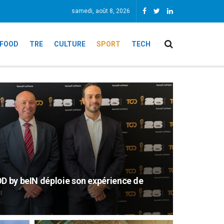
samedi, août 8, 2026
FOOD
TRE
CULTURE
SPORT
TECH
OD by beIN déploie son expérience de