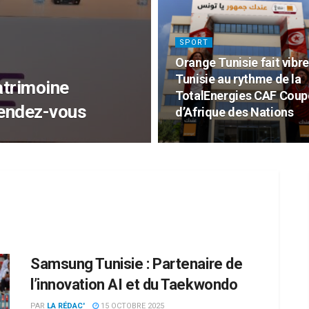
SPORT
Orange Tunisie fait vibre
Tunisie au rythme de la
atrimoine
TotalEnergies CAF Coup
rendez-vous
d’Afrique des Nations
Samsung Tunisie : Partenaire de
l’innovation AI et du Taekwondo
PAR
LA RÉDAC'
15 OCTOBRE 2025