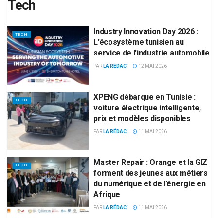
Tech
Industry Innovation Day 2026 :
TECH
L’écosystème tunisien au
service de l’industrie automobile
PAR
LA RÉDAC'
12 MAI 2026
XPENG débarque en Tunisie :
TECH
voiture électrique intelligente,
prix et modèles disponibles
PAR
LA RÉDAC'
11 MAI 2026
Master Repair : Orange et la GIZ
TECH
forment des jeunes aux métiers
du numérique et de l’énergie en
Afrique
PAR
LA RÉDAC'
11 MAI 2026