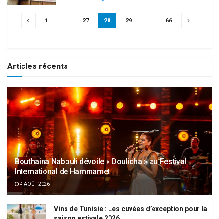
1
…
27
28
29
…
66
Articles récents
Bouthaina Nabouli dévoile « Doulicha » au Festival
International de Hammamet
4 AOÛT 2026
Vins de Tunisie : Les cuvées d’exception pour la
saison estivale 2026