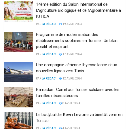
14ème édition du Salon International de
l’Agriculture Biologique et de l’Agroalimentaire à
l’UTICA
PAR
LA RÉDAC'
19 AVRIL 2024
Programme de modernisation des
établissements scolaires en Tunisie : Un bilan
positif et inspirant
PAR
LA RÉDAC'
17 AVRIL 2024
Une compagnie aérienne libyenne lance deux
nouvelles lignes vers Tunis
PAR
LA RÉDAC'
12 AVRIL 2024
Ramadan : Carrefour Tunisie solidaire avec les
familles nécessiteuses
PAR
LA RÉDAC'
8 AVRIL 2024
Le bodybuilder Kevin Levrone va bientôt venir en
Tunisie
PAR
LA RÉDAC'
4 AVRIL 2024