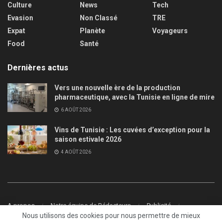
Culture
News
Tech
Evasion
Non Classé
TRE
Expat
Planète
Voyageurs
Food
Santé
Dernières actus
Vers une nouvelle ère de la production
pharmaceutique, avec la Tunisie en ligne de mire
6 AOÛT 2026
Vins de Tunisie : Les cuvées d’exception pour la
saison estivale 2026
4 AOÛT 2026
A propos
Notre équipe de Rédacteurs
Publicité
Nous utilisons des cookies pour nous permettre de mieux
Contact