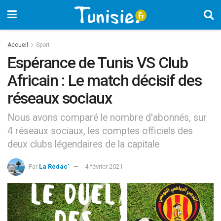
Accueil
Sport
Espérance de Tunis VS Club
Africain : Le match décisif des
réseaux sociaux
Nous avons comparé le nombre d'abonnés, sur
4 réseaux sociaux, les comptes officiels des
deux clubs légendaires de la capitale
Par
La Rédac'
4 février 2021