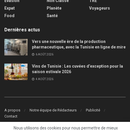
Evasion
Non Classé
TRE
Expat
Planète
Voyageurs
Food
Santé
Dernières actus
Vers une nouvelle ère de la production
pharmaceutique, avec la Tunisie en ligne de mire
6 AOÛT 2026
Vins de Tunisie : Les cuvées d’exception pour la
saison estivale 2026
4 AOÛT 2026
A propos
Notre équipe de Rédacteurs
Publicité
Contact
© 2022
Tunisie.fr
- Tous droits réservés
Nous utilisons des cookies pour nous permettre de mieux