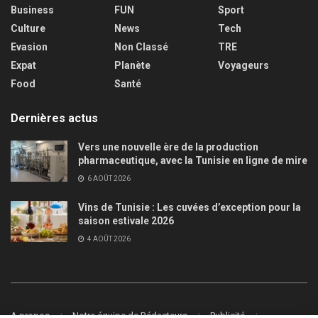
Business
FUN
Sport
Culture
News
Tech
Evasion
Non Classé
TRE
Expat
Planète
Voyageurs
Food
Santé
Dernières actus
Vers une nouvelle ère de la production
pharmaceutique, avec la Tunisie en ligne de mire
6 AOÛT 2026
Vins de Tunisie : Les cuvées d’exception pour la
saison estivale 2026
4 AOÛT 2026
A propos
Notre équipe de Rédacteurs
Publicité