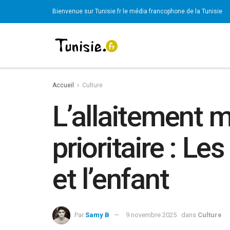
Bienvenue sur Tunisie.fr le média francophone de la Tunisie
Accueil
Culture
L’allaitement m
prioritaire : L
et l’enfant
Par
Samy B
9 novembre 2025
dans
Culture