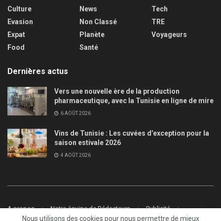
Culture
News
Tech
Evasion
Non Classé
TRE
Expat
Planète
Voyageurs
Food
Santé
Dernières actus
Vers une nouvelle ère de la production
pharmaceutique, avec la Tunisie en ligne de mire
6 AOÛT 2026
Vins de Tunisie : Les cuvées d’exception pour la
saison estivale 2026
4 AOÛT 2026
A propos
Notre équipe de Rédacteurs
Publicité
Nous utilisons des cookies pour nous permettre de mieux
Contact