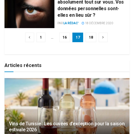
absolument tout sur vous. Vos
données personnelles sont-
elles en lieu sûr ?
PAR
LA RÉDAC'
18 DÉCEMBRE 2020
1
…
16
17
18
Articles récents
Vins de Tunisie : Les cuvées d’exception pour la saison
estivale 2026