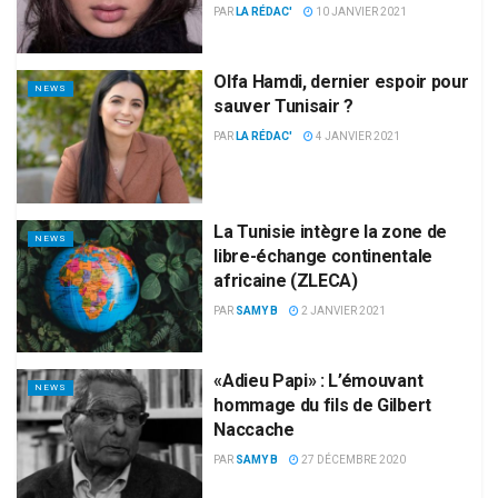
PAR
LA RÉDAC'
10 JANVIER 2021
Olfa Hamdi, dernier espoir pour
NEWS
sauver Tunisair ?
PAR
LA RÉDAC'
4 JANVIER 2021
La Tunisie intègre la zone de
NEWS
libre-échange continentale
africaine (ZLECA)
PAR
SAMY B
2 JANVIER 2021
«Adieu Papi» : L’émouvant
NEWS
hommage du fils de Gilbert
Naccache
PAR
SAMY B
27 DÉCEMBRE 2020