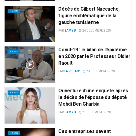
Décès de Gilbert Naccache,
NEWS
figure emblématique de la
gauche tunisienne
PAR
SAMY B
26 DÉCEMBRE 2020
Covid-19 : le bilan de l’épidémie
NEWS
en 2020 par le Professeur Didier
Raoult
PAR
LA RÉDAC'
23 DÉCEMBRE 2020
Ouverture d’une enquête après
NEWS
le décès de l’épouse du député
Mehdi Ben Gharbia
PAR
SAMY B
21 DÉCEMBRE 2020
Ces entreprises savent
NEWS