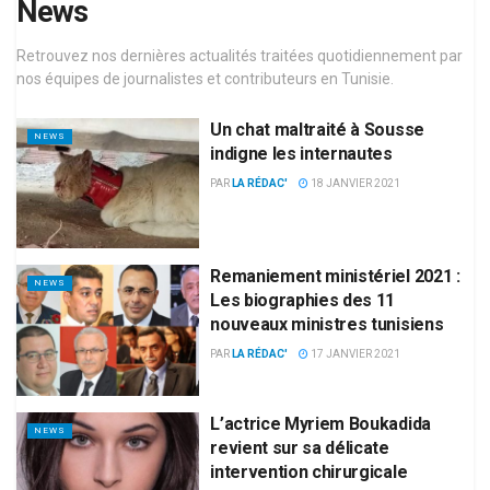
News
Retrouvez nos dernières actualités traitées quotidiennement par
nos équipes de journalistes et contributeurs en Tunisie.
Un chat maltraité à Sousse
NEWS
indigne les internautes
PAR
LA RÉDAC'
18 JANVIER 2021
Remaniement ministériel 2021 :
NEWS
Les biographies des 11
nouveaux ministres tunisiens
PAR
LA RÉDAC'
17 JANVIER 2021
L’actrice Myriem Boukadida
NEWS
revient sur sa délicate
intervention chirurgicale