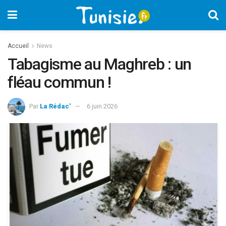
Accueil
News
Tabagisme au Maghreb : un
fléau commun !
Par
La Rédac'
6 juin 2026