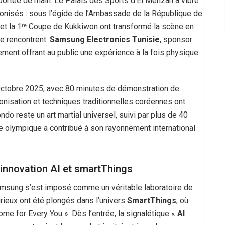
 portée de main. Le Palais des Sports d’El Menzah a vibré
onisés : sous l’égide de l’Ambassade de la République de
et la 1ʳᵉ Coupe de Kukkiwon ont transformé la scène en
se rencontrent.
Samsung Electronics Tunisie
, sponsor
ment offrant au public une expérience à la fois physique
ctobre 2025, avec 80 minutes de démonstration de
onisation et techniques traditionnelles coréennes ont
ndo reste un art martial universel, suivi par plus de 40
ue olympique a contribué à son rayonnement international
’innovation AI et smartThings
msung s’est imposé comme un véritable laboratoire de
urieux ont été plongés dans l’univers
SmartThings
, où
e for Every You ». Dès l’entrée, la signalétique «
AI