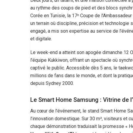
Deux jours, un tatami, et une maison connectée à
au rythme des coups de pied et des blocs synchr
Corée en Tunisie, la 17ᵉ Coupe de l’Ambassadeur 
un terrain où discipline, précision et technologie 
engagé, a mis son expertise au service de l’événe
et digitale.
Le week-end a atteint son apogée dimanche 12 O
l’équipe Kukkiwon, offrant un spectacle où synchr
captivé le public. Accessible dès 5 ans, le taekwo
millions de fans dans le monde, et dont la pratiq
depuis Sydney 2000.
Le Smart Home Samsung : Vitrine de l
Au cœur de l’événement, le stand Smart Home Sa
l’innovation domestique. Sur 30 m², visiteurs et c
chaque démonstration traduisait la promesse « Hom