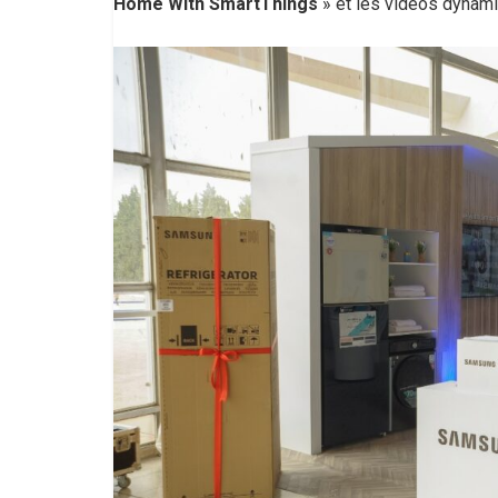
Home With SmartThings
» et les vidéos dynamiq