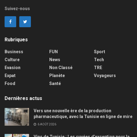
Suivez-nous
Rubriques
Business
FUN
Sport
Culture
News
Tech
Evasion
Non Classé
TRE
Expat
Planète
Voyageurs
Food
Santé
Dernières actus
Vers une nouvelle ère de la production
pharmaceutique, avec la Tunisie en ligne de mire
6 AOÛT 2026
Vins de Tunisie : Les cuvées d’exception pour la