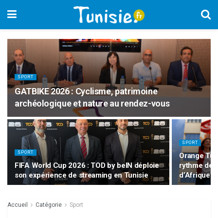
SPORT
GATBIKE 2026 : Cyclisme, patrimoine
archéologique et nature au rendez-vous
SPORT
SPORT
Orange Tunis
FIFA World Cup 2026 : TOD by beIN déploie
rythme de 
son expérience de streaming en Tunisie
d’Afrique d
Accueil
Catégorie
Sport