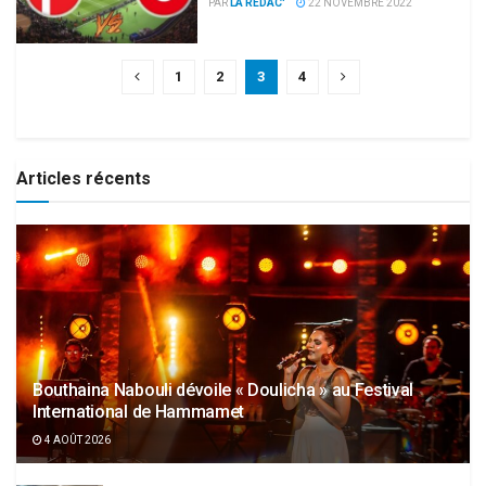
PAR
LA RÉDAC'
22 NOVEMBRE 2022
1
2
3
4
Articles récents
Bouthaina Nabouli dévoile « Doulicha » au Festival
International de Hammamet
4 AOÛT 2026