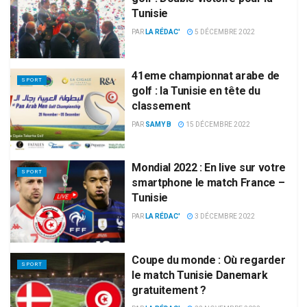
Tunisie
PAR
LA RÉDAC'
5 DÉCEMBRE 2022
41eme championnat arabe de
SPORT
golf : la Tunisie en tête du
classement
PAR
SAMY B
15 DÉCEMBRE 2022
Mondial 2022 : En live sur votre
SPORT
smartphone le match France –
Tunisie
PAR
LA RÉDAC'
3 DÉCEMBRE 2022
Coupe du monde : Où regarder
SPORT
le match Tunisie Danemark
gratuitement ?