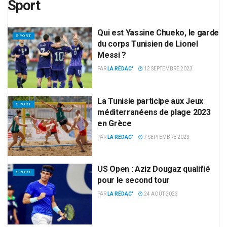
Sport
Qui est Yassine Chueko, le garde
SPORT
du corps Tunisien de Lionel
Messi ?
PAR
LA RÉDAC'
12 SEPTEMBRE 2023
La Tunisie participe aux Jeux
SPORT
méditerranéens de plage 2023
en Grèce
PAR
LA RÉDAC'
7 SEPTEMBRE 2023
US Open : Aziz Dougaz qualifié
SPORT
pour le second tour
PAR
LA RÉDAC'
24 AOÛT 2023