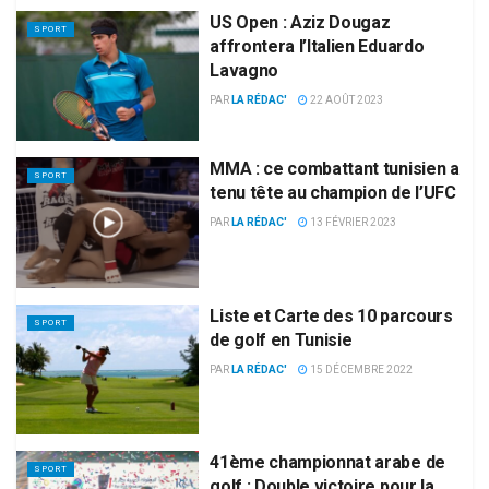
US Open : Aziz Dougaz
SPORT
affrontera l’Italien Eduardo
Lavagno
PAR
LA RÉDAC'
22 AOÛT 2023
MMA : ce combattant tunisien a
SPORT
tenu tête au champion de l’UFC
PAR
LA RÉDAC'
13 FÉVRIER 2023
Liste et Carte des 10 parcours
SPORT
de golf en Tunisie
PAR
LA RÉDAC'
15 DÉCEMBRE 2022
41ème championnat arabe de
SPORT
golf : Double victoire pour la