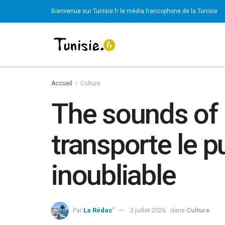
Bienvenue sur Tunisie.fr le média francophone de la Tunisie
Accueil
Culture
The sounds of 
transporte le 
inoubliable
Par
La Rédac'
3 juillet 2026
dans
Culture