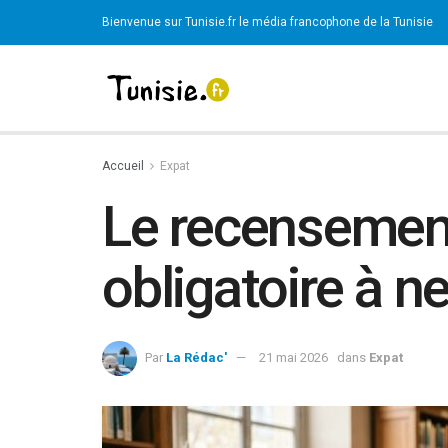
Bienvenue sur Tunisie.fr le média francophone de la Tunisie
Accueil
Expat
Le recensement
obligatoire à n
Par
La Rédac'
21 mai 2026
dans
Expat