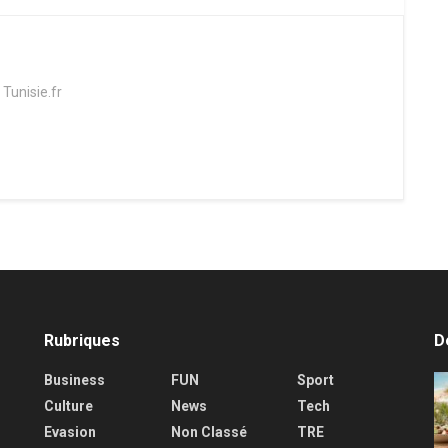
 Tunisie.fr
Rubriques
D
Business
FUN
Sport
Culture
News
Tech
Evasion
Non Classé
TRE