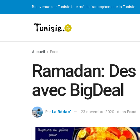
Bienvenue sur Tunisie.fr le média francophone de la Tunisie
Accueil
Food
Ramadan: Des 
avec BigDeal
Par
La Rédac'
23 novembre 2020
dans
Food