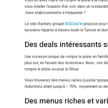
Vous en avez marre de rompre le jeûne à la mais
vous évader l’espace d’un soir, dans un restauran
bons établissements à fréquenter ?
Le site d’achats groupé
BIGDeal.tn
propose pour l
tunisiens répartis à travers toute la Tunisie et do
Des deals intéressants s
Une occasion unique de rompre le jeûne en famille 
plus est, en faisant des économies. Ainsi, ces 
rompre le jeûne ou pour le Shour.
Vous trouverez des menus variés (cuisine typiqu
réductions allant jusqu’à – 70%, moyennant un dea
Des menus riches et var