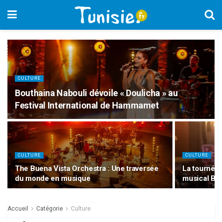
CULTURE
Bouthaina Nabouli dévoile « Doulicha » au
Festival International de Hammamet
CULTURE
CULTURE
The Buena Vista Orchestra : Une traversée
La tournée
du monde en musique
musical Bou
Accueil
Catégorie
Culture