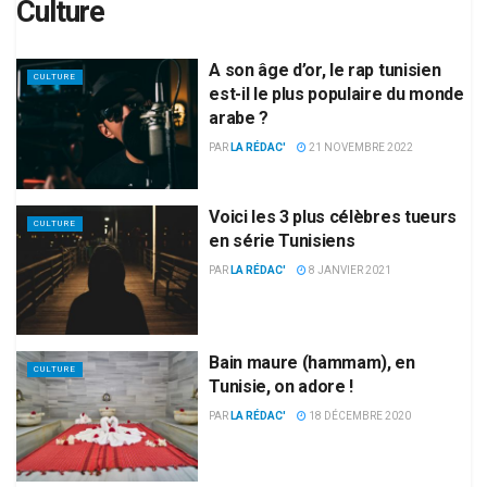
Culture
A son âge d’or, le rap tunisien
CULTURE
est-il le plus populaire du monde
arabe ?
PAR
LA RÉDAC'
21 NOVEMBRE 2022
Voici les 3 plus célèbres tueurs
CULTURE
en série Tunisiens
PAR
LA RÉDAC'
8 JANVIER 2021
Bain maure (hammam), en
CULTURE
Tunisie, on adore !
PAR
LA RÉDAC'
18 DÉCEMBRE 2020