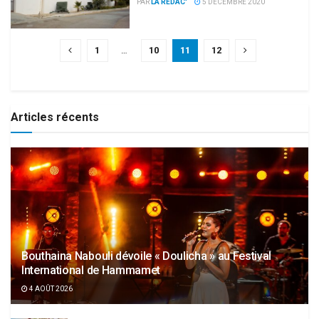
PAR
LA RÉDAC'
5 DÉCEMBRE 2020
1
…
10
11
12
Articles récents
Bouthaina Nabouli dévoile « Doulicha » au Festival
International de Hammamet
4 AOÛT 2026