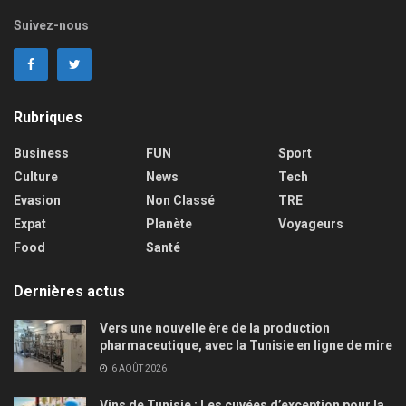
Suivez-nous
Rubriques
Business
FUN
Sport
Culture
News
Tech
Evasion
Non Classé
TRE
Expat
Planète
Voyageurs
Food
Santé
Dernières actus
Vers une nouvelle ère de la production
pharmaceutique, avec la Tunisie en ligne de mire
6 AOÛT 2026
Vins de Tunisie : Les cuvées d’exception pour la