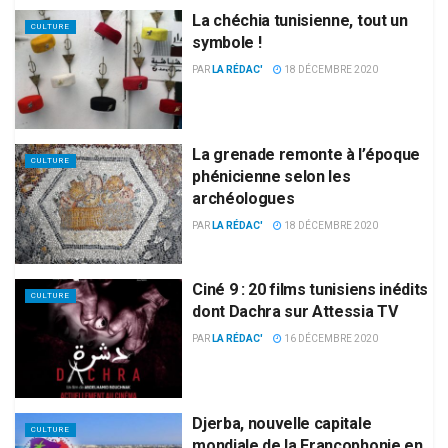
La chéchia tunisienne, tout un
CULTURE
symbole !
PAR
LA RÉDAC'
18 DÉCEMBRE 2020
La grenade remonte à l’époque
CULTURE
phénicienne selon les
archéologues
PAR
LA RÉDAC'
18 DÉCEMBRE 2020
Ciné 9 : 20 films tunisiens inédits
CULTURE
dont Dachra sur Attessia TV
PAR
LA RÉDAC'
16 DÉCEMBRE 2020
Djerba, nouvelle capitale
CULTURE
mondiale de la Francophonie en