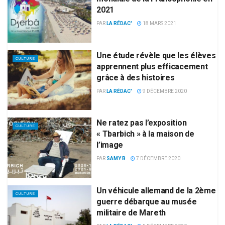
2021
PAR
LA RÉDAC'
18 MARS 2021
Une étude révèle que les élèves
CULTURE
apprennent plus efficacement
grâce à des histoires
PAR
LA RÉDAC'
9 DÉCEMBRE 2020
Ne ratez pas l’exposition
CULTURE
« Tbarbich » à la maison de
l’image
PAR
SAMY B
7 DÉCEMBRE 2020
Un véhicule allemand de la 2ème
CULTURE
guerre débarque au musée
militaire de Mareth