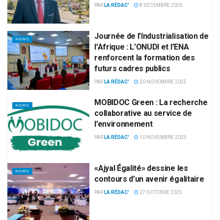
PAR
LA RÉDAC'
8 DÉCEMBRE 2025
Journée de l’Industrialisation de
NEWS
l’Afrique : L’ONUDI et l’ENA
renforcent la formation des
futurs cadres publics
PAR
LA RÉDAC'
20 NOVEMBRE 2025
MOBIDOC Green : La recherche
NEWS
collaborative au service de
l’environnement
PAR
LA RÉDAC'
10 NOVEMBRE 2025
«Ajyal Égalité» dessine les
NEWS
contours d’un avenir égalitaire
PAR
LA RÉDAC'
27 OCTOBRE 2025