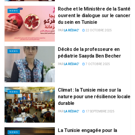
Roche et le Ministère de la Santé
NEWS
ouvrent le dialogue sur le cancer
du sein en Tunisie
PAR
LA RÉDAC'
22 OCTOBRE 2025
Décès de la professeure en
NEWS
pédiatrie Saayda Ben Becher
PAR
LA RÉDAC'
7 OCTOBRE 2025
Climat : la Tunisie mise sur la
NEWS
nature pour une résilience locale
durable
PAR
LA RÉDAC'
17 SEPTEMBRE 2025
La Tunisie engagée pour la
NEWS