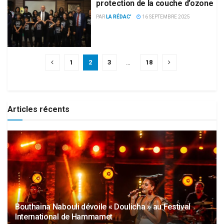
protection de la couche d’ozone
PAR
LA RÉDAC'
16 SEPTEMBRE 2025
1
2
3
…
18
Articles récents
Bouthaina Nabouli dévoile « Doulicha » au Festival
International de Hammamet