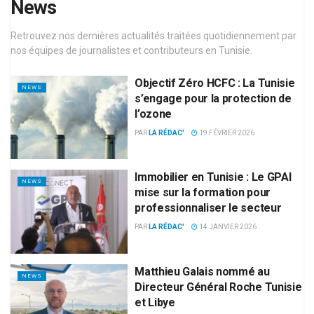
News
Retrouvez nos dernières actualités traitées quotidiennement par
nos équipes de journalistes et contributeurs en Tunisie.
Objectif Zéro HCFC : La Tunisie
NEWS
s’engage pour la protection de
l’ozone
PAR
LA RÉDAC'
19 FÉVRIER 2026
Immobilier en Tunisie : Le GPAI
NEWS
mise sur la formation pour
professionnaliser le secteur
PAR
LA RÉDAC'
14 JANVIER 2026
Matthieu Galais nommé au
NEWS
Directeur Général Roche Tunisie
et Libye